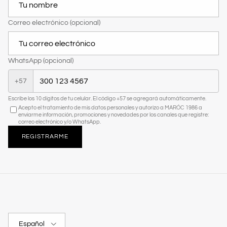
Correo electrónico (opcional)
WhatsApp (opcional)
+57
Escribe los 10 dígitos de tu celular. El código +57 se agregará automáticamente.
Acepto el tratamiento de mis datos personales y autorizo a MARÓC 1986 a
enviarme información, promociones y novedades por los canales que registre:
correo electrónico y/o WhatsApp.
REGISTRARME
Idioma
Español