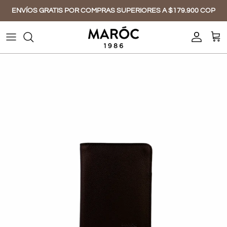
Ir al contenido
ENVÍOS GRATIS POR COMPRAS SUPERIORES A $179.900 COP
Cuenta
Carr
Ir directamente a la información del producto