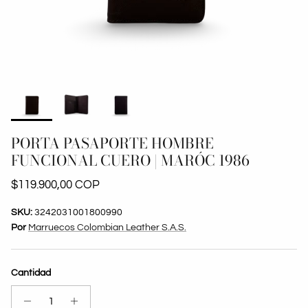
PORTA PASAPORTE HOMBRE
FUNCIONAL CUERO | MARÓC 1986
Precio normal
$119.900,00 COP
SKU:
3242031001800990
Por
Marruecos Colombian Leather S.A.S.
Cantidad